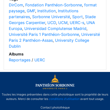
DirCom
,
Fondation Panthéon-Sorbonne
,
format
paysage
,
GMF
,
Institution
,
Institutions
partenaires
,
Sorbonne Université
,
Sport
,
Stade
Georges Carpentier
,
UCD
,
UCM
,
UERC-s
,
UNA
Europa
,
Universidad Complutense Madrid
,
Université Paris 1 Panthéon-Sorbonne
,
Université
Paris 2 Panthéon-Assas
,
University College
Dublin
Albums
Reportages
/
UERC
Toutes les images présentées dans cette phototèque sont la propriété de leurs
auteurs. Merci de consulter les
conditions d'utilisation
avant tout usage.
Contact photothèque