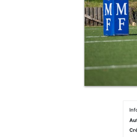
Inf
Au
Cr