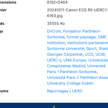
mensions
8192*5464
hier
20241011-Canon EOS R5-UERC1
6193.jpg
ids
35555 Ko
gs
DirCom
,
Fondation Panthéon-
Sorbonne
,
format paysage
,
GMF
,
Institution
,
Institutions partenaire
Sorbonne Université
,
Sport
,
Stad
Georges Carpentier
,
UCD
,
UCM
,
UERC-s
,
UNA Europa
,
Universida
Complutense Madrid
,
Université
Paris 1 Panthéon-Sorbonne
,
Université Paris 2 Panthéon-Assa
University College Dublin
bums
Reportages
/
UERC