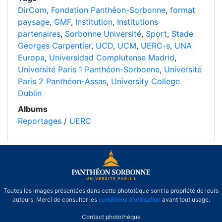
DirCom
,
Fondation Panthéon-Sorbonne
,
format
paysage
,
GMF
,
Institution
,
Institutions
partenaires
,
Sorbonne Université
,
Sport
,
Stade
Georges Carpentier
,
UCD
,
UCM
,
UERC-s
,
UNA
Europa
,
Universidad Complutense Madrid
,
Université Paris 1 Panthéon-Sorbonne
,
Université
Paris 2 Panthéon-Assas
,
University College
Dublin
Albums
Reportages
/
UERC
Toutes les images présentées dans cette phototèque sont la propriété de leurs
auteurs. Merci de consulter les
conditions d'utilisation
avant tout usage.
Contact photothèque