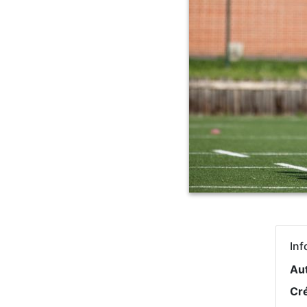
Inf
Au
Cr