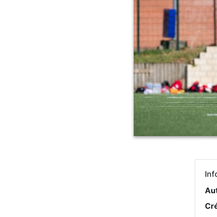
Inf
Au
Cr