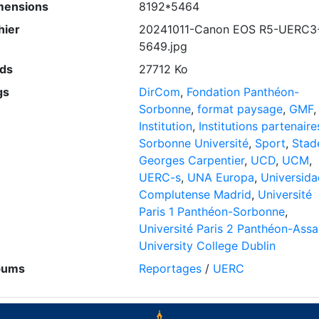
mensions
8192*5464
hier
20241011-Canon EOS R5-UERC3
5649.jpg
ids
27712 Ko
gs
DirCom
,
Fondation Panthéon-
Sorbonne
,
format paysage
,
GMF
,
Institution
,
Institutions partenaire
Sorbonne Université
,
Sport
,
Stad
Georges Carpentier
,
UCD
,
UCM
,
UERC-s
,
UNA Europa
,
Universida
Complutense Madrid
,
Université
Paris 1 Panthéon-Sorbonne
,
Université Paris 2 Panthéon-Assa
University College Dublin
bums
Reportages
/
UERC