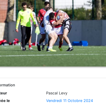
ormation
teur
Pascal Levy
éée le
Vendredi 11 Octobre 2024