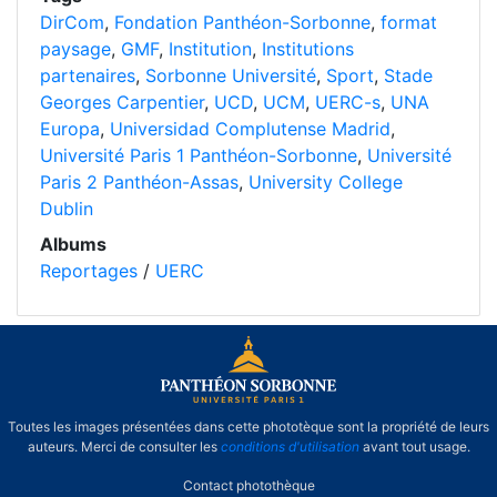
DirCom
,
Fondation Panthéon-Sorbonne
,
format
paysage
,
GMF
,
Institution
,
Institutions
partenaires
,
Sorbonne Université
,
Sport
,
Stade
Georges Carpentier
,
UCD
,
UCM
,
UERC-s
,
UNA
Europa
,
Universidad Complutense Madrid
,
Université Paris 1 Panthéon-Sorbonne
,
Université
Paris 2 Panthéon-Assas
,
University College
Dublin
Albums
Reportages
/
UERC
Toutes les images présentées dans cette phototèque sont la propriété de leurs
auteurs. Merci de consulter les
conditions d'utilisation
avant tout usage.
Contact photothèque