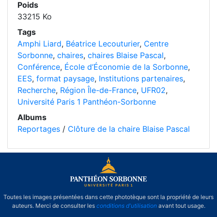
Poids
33215 Ko
Tags
Amphi Liard
,
Béatrice Lecouturier
,
Centre
Sorbonne
,
chaires
,
chaires Blaise Pascal
,
Conférence
,
École d’Économie de la Sorbonne
,
EES
,
format paysage
,
Institutions partenaires
,
Recherche
,
Région Île-de-France
,
UFR02
,
Université Paris 1 Panthéon-Sorbonne
Albums
Reportages
/
Clôture de la chaire Blaise Pascal
Toutes les images présentées dans cette phototèque sont la propriété de leurs
auteurs. Merci de consulter les
conditions d'utilisation
avant tout usage.