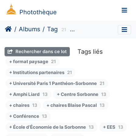
Photothèque
Albums
Tag
21
Région Île-de-France
Tags liés
Rechercher dans ce lot
+ format paysage
21
+ Institutions partenaires
21
+ Université Paris 1 Panthéon-Sorbonne
21
+ Amphi Liard
13
+ Centre Sorbonne
13
+ chaires
13
+ chaires Blaise Pascal
13
+ Conférence
13
+ École d’Économie de la Sorbonne
13
+ EES
13