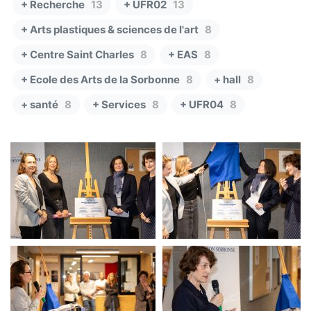
+ Recherche
13
+ UFR02
13
+ Arts plastiques & sciences de l'art
8
+ Centre Saint Charles
8
+ EAS
8
+ Ecole des Arts de la Sorbonne
8
+ hall
8
+ santé
8
+ Services
8
+ UFR04
8
SSE
SSE