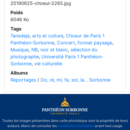
20190625-choeur-2265.jpg
Poids
6046 Ko
Tags
7ansdeja
,
arts et culture
,
Choeur de Paris 1
Panthéon-Sorbonne
,
Concert
,
format paysage
,
Musique
,
NB
,
noir et blanc
,
sélection du
photographe
,
Université Paris 1 Panthéon-
Sorbonne
,
vie culturelle
Albums
Reportages
/
Do, ré, mi, fa, sol, la... Sorbonne
Toutes les images présentées dans cette phototèque sont la propriété de leurs
auteurs. Merci de consulter les
conditions d'utilisation
avant tout usage.