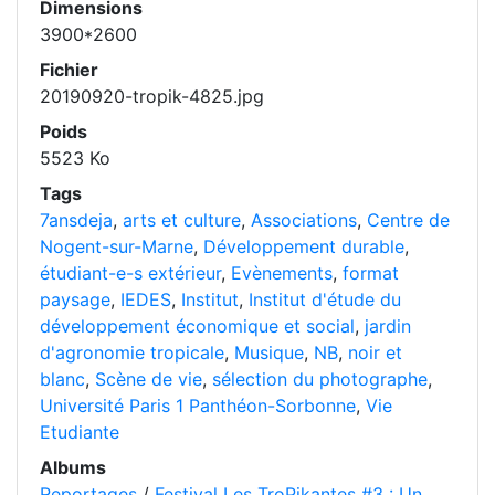
Dimensions
3900*2600
Fichier
20190920-tropik-4825.jpg
Poids
5523 Ko
Tags
7ansdeja
,
arts et culture
,
Associations
,
Centre de
Nogent-sur-Marne
,
Développement durable
,
étudiant-e-s extérieur
,
Evènements
,
format
paysage
,
IEDES
,
Institut
,
Institut d'étude du
développement économique et social
,
jardin
d'agronomie tropicale
,
Musique
,
NB
,
noir et
blanc
,
Scène de vie
,
sélection du photographe
,
Université Paris 1 Panthéon-Sorbonne
,
Vie
Etudiante
Albums
Reportages
/
Festival Les TroPikantes #3 : Un