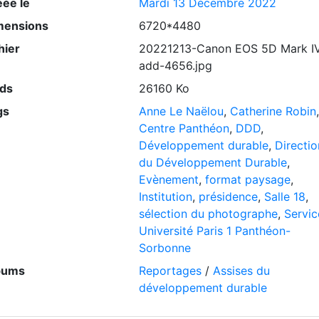
éée le
Mardi 13 Décembre 2022
mensions
6720*4480
hier
20221213-Canon EOS 5D Mark I
add-4656.jpg
ids
26160 Ko
gs
Anne Le Naëlou
,
Catherine Robin
,
Centre Panthéon
,
DDD
,
Développement durable
,
Directio
du Développement Durable
,
Evènement
,
format paysage
,
Institution
,
présidence
,
Salle 18
,
sélection du photographe
,
Servic
Université Paris 1 Panthéon-
Sorbonne
bums
Reportages
/
Assises du
développement durable