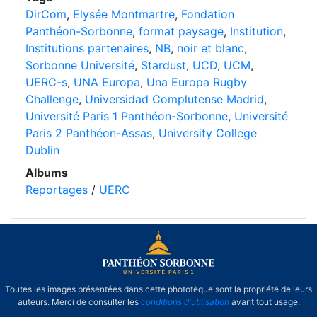
DirCom
,
Elysée Montmartre
,
Fondation
Panthéon-Sorbonne
,
format paysage
,
Institution
,
Institutions partenaires
,
NB
,
noir et blanc
,
Sorbonne Université
,
Stardust
,
UCD
,
UCM
,
UERC-s
,
UNA Europa
,
Una Europa Rugby
Challenge
,
Universidad Complutense Madrid
,
Université Paris 1 Panthéon-Sorbonne
,
Université
Paris 2 Panthéon-Assas
,
University College
Dublin
Albums
Reportages
/
UERC
Toutes les images présentées dans cette phototèque sont la propriété de leurs
auteurs. Merci de consulter les
conditions d'utilisation
avant tout usage.