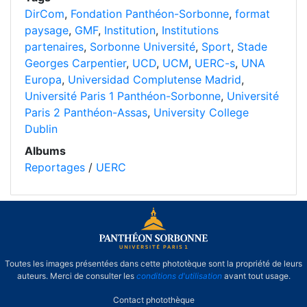
DirCom
,
Fondation Panthéon-Sorbonne
,
format
paysage
,
GMF
,
Institution
,
Institutions
partenaires
,
Sorbonne Université
,
Sport
,
Stade
Georges Carpentier
,
UCD
,
UCM
,
UERC-s
,
UNA
Europa
,
Universidad Complutense Madrid
,
Université Paris 1 Panthéon-Sorbonne
,
Université
Paris 2 Panthéon-Assas
,
University College
Dublin
Albums
Reportages
/
UERC
Toutes les images présentées dans cette phototèque sont la propriété de leurs
auteurs. Merci de consulter les
conditions d'utilisation
avant tout usage.
Contact photothèque