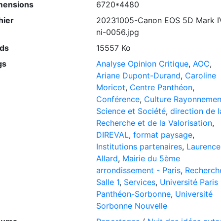
mensions
6720*4480
hier
20231005-Canon EOS 5D Mark I
ni-0056.jpg
ids
15557 Ko
gs
Analyse Opinion Critique
,
AOC
,
Ariane Dupont-Durand
,
Caroline
Moricot
,
Centre Panthéon
,
Conférence
,
Culture Rayonnemen
Science et Société
,
direction de l
Recherche et de la Valorisation
,
DIREVAL
,
format paysage
,
Institutions partenaires
,
Laurence
Allard
,
Mairie du 5ème
arrondissement - Paris
,
Recherch
Salle 1
,
Services
,
Université Paris 
Panthéon-Sorbonne
,
Université
Sorbonne Nouvelle