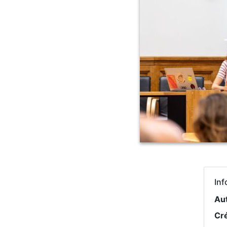
Inf
Au
Cr