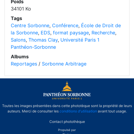
Poids
34101 Ko
Tags
Centre Sorbonne
,
Conférence
,
École de Droit de
la Sorbonne
,
EDS
,
format paysage
,
Recherche
,
Salons
,
Thomas Clay
,
Université Paris 1
Panthéon-Sorbonne
Albums
Reportages
/
Sorbonne Arbitrage
Toutes les images présentées dans cette phototèque sont la propriété de leurs
auteurs. Merci de consulter les
conditions d'utilisation
avant tout usage.
Contact photothèque
Propulsé par