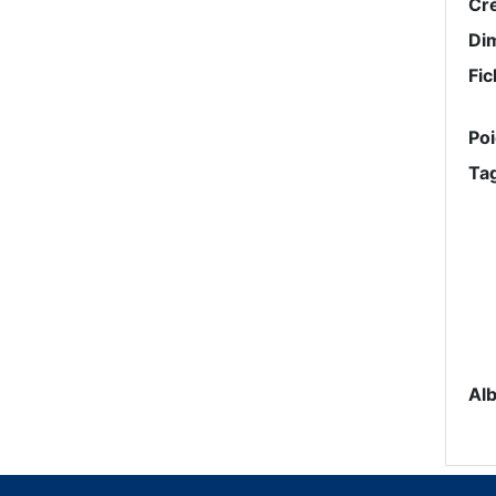
Cr
Di
Fic
Po
Ta
Al