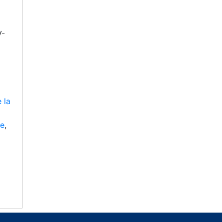
V-
 la
he
,