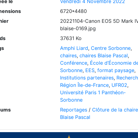
éée le
Vendredi 4 Novembre 2022
mensions
6720*4480
hier
20221104-Canon EOS 5D Mark I
blaise-0169.jpg
ids
37631 Ko
gs
Amphi Liard
,
Centre Sorbonne
,
chaires
,
chaires Blaise Pascal
,
Conférence
,
École d’Économie de
Sorbonne
,
EES
,
format paysage
,
Institutions partenaires
,
Recherc
Région Île-de-France
,
UFR02
,
Université Paris 1 Panthéon-
Sorbonne
bums
Reportages
/
Clôture de la chaire
Blaise Pascal