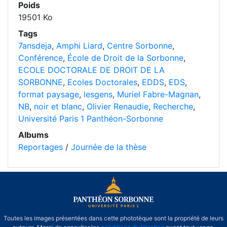
Poids
19501 Ko
Tags
7ansdeja
,
Amphi Liard
,
Centre Sorbonne
,
Conférence
,
École de Droit de la Sorbonne
,
ECOLE DOCTORALE DE DROIT DE LA
SORBONNE
,
Ecoles Doctorales
,
EDDS
,
EDS
,
format paysage
,
lesgens
,
Muriel Fabre-Magnan
,
NB
,
noir et blanc
,
Olivier Renaudie
,
Recherche
,
Université Paris 1 Panthéon-Sorbonne
Albums
Reportages
/
Journée de la thèse
Toutes les images présentées dans cette phototèque sont la propriété de leurs