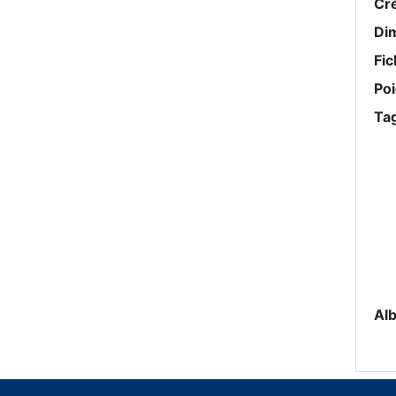
Cr
Di
Fic
Po
Ta
Al