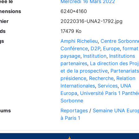
éée le
Mercredi 16 Mars 2022
mensions
6240*4160
hier
20220316-UNA2-1792.jpg
ids
17479 Ko
gs
Amphi Richelieu
,
Centre Sorbonn
Conférence
,
D2P
,
Europe
,
format
paysage
,
Institution
,
Institutions
partenaires
,
La direction des Proj
et de la prospective
,
Partenariats
présidence
,
Recherche
,
Relation
Internationales
,
Services
,
UNA
Europa
,
Université Paris 1 Panth
Sorbonne
bums
Reportages
/
Semaine UNA Euro
à Paris 1