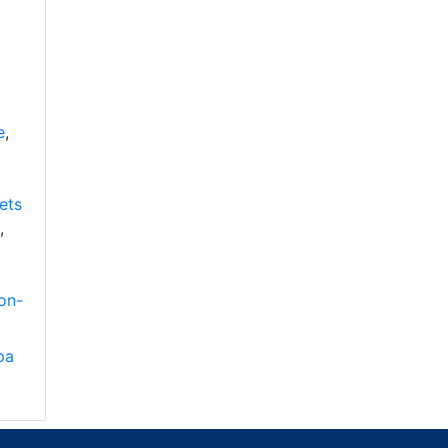
e
,
ets
,
éon-
pa