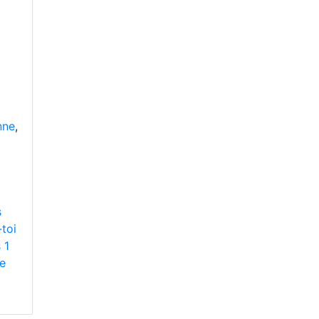
nne
,
s
-toi
 1
te