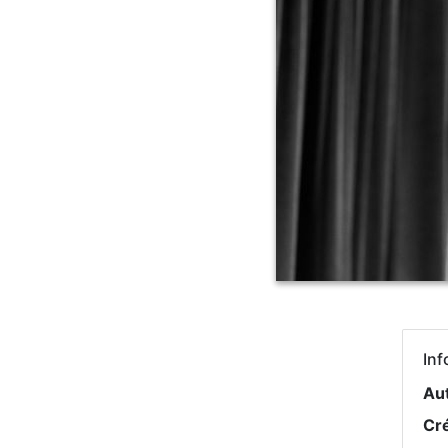
Inf
Au
Cr