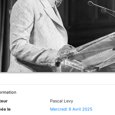
ormation
teur
Pascal Levy
éée le
Mercredi 9 Avril 2025