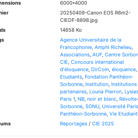
mensions
6000*4000
hier
20250409-Canon EOS R6m2-
CIEDF-8898.jpg
ids
14658 Ko
gs
Agence Universitaire de la
Francophonie
,
Amphi Richelieu
,
Associations
,
AUF
,
Centre Sorbo
CIE
,
Concours international
d'éloquence
,
DirCom
,
éloquence
,
Etudiants
,
Fondation Panthéon-
Sorbonne
,
Institution
,
Institutions
partenaires
,
Louna Pierron
,
Lysia
Paris 1
,
NB
,
noir et blanc
,
Révolte
Sorbonne
,
SONU
,
Université Paris
Panthéon-Sorbonne
,
Vie Etudian
bums
Reportages
/
CIE 2025