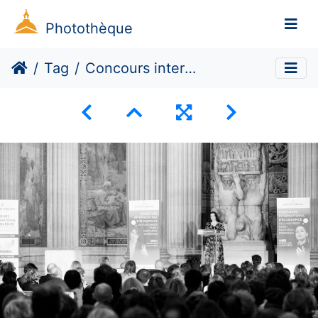
Photothèque
Tag
Concours international d’éloquence : finale sous la coupole des grands hommes