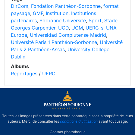
DirCom
,
Fondation Panthéon-Sorbonne
,
format
paysage
,
GMF
,
Institution
,
Institutions
partenaires
,
Sorbonne Université
,
Sport
,
Stade
Georges Carpentier
,
UCD
,
UCM
,
UERC-s
,
UNA
Europa
,
Universidad Complutense Madrid
,
Université Paris 1 Panthéon-Sorbonne
,
Université
Paris 2 Panthéon-Assas
,
University College
Dublin
Albums
Reportages
/
UERC
Toutes les images présentées dans cette phototèque sont la propriété de leurs
auteurs. Merci de consulter les
conditions d'utilisation
avant tout usage.
Contact photothèque