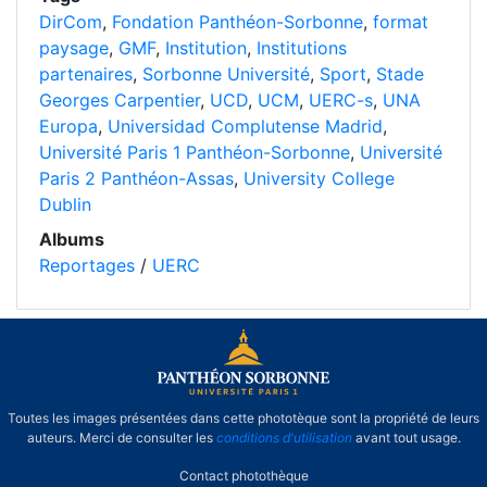
DirCom
,
Fondation Panthéon-Sorbonne
,
format
paysage
,
GMF
,
Institution
,
Institutions
partenaires
,
Sorbonne Université
,
Sport
,
Stade
Georges Carpentier
,
UCD
,
UCM
,
UERC-s
,
UNA
Europa
,
Universidad Complutense Madrid
,
Université Paris 1 Panthéon-Sorbonne
,
Université
Paris 2 Panthéon-Assas
,
University College
Dublin
Albums
Reportages
/
UERC
Toutes les images présentées dans cette phototèque sont la propriété de leurs
auteurs. Merci de consulter les
conditions d'utilisation
avant tout usage.
Contact photothèque