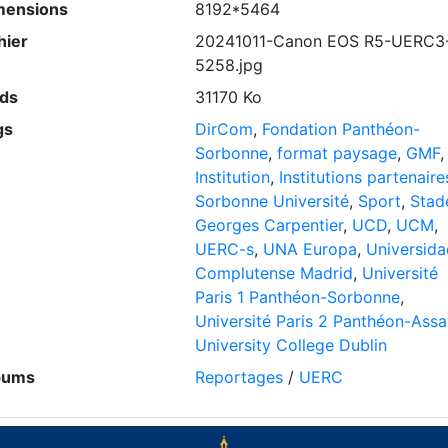
mensions
8192*5464
hier
20241011-Canon EOS R5-UERC3
5258.jpg
ids
31170 Ko
gs
DirCom
,
Fondation Panthéon-
Sorbonne
,
format paysage
,
GMF
,
Institution
,
Institutions partenaire
Sorbonne Université
,
Sport
,
Stad
Georges Carpentier
,
UCD
,
UCM
,
UERC-s
,
UNA Europa
,
Universida
Complutense Madrid
,
Université
Paris 1 Panthéon-Sorbonne
,
Université Paris 2 Panthéon-Assa
University College Dublin
bums
Reportages
/
UERC