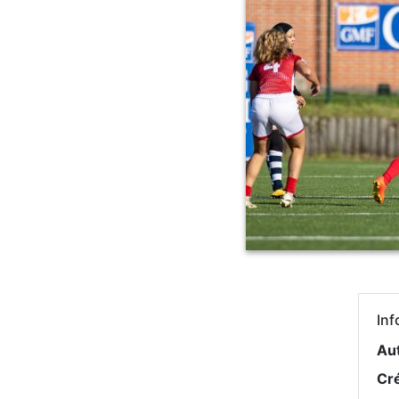
Inf
Au
Cr