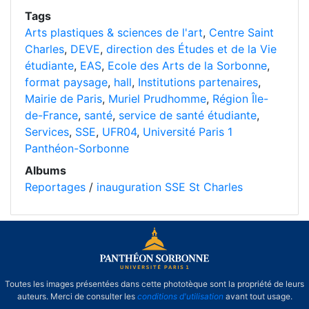
Tags
Arts plastiques & sciences de l'art
,
Centre Saint
Charles
,
DEVE
,
direction des Études et de la Vie
étudiante
,
EAS
,
Ecole des Arts de la Sorbonne
,
format paysage
,
hall
,
Institutions partenaires
,
Mairie de Paris
,
Muriel Prudhomme
,
Région Île-
de-France
,
santé
,
service de santé étudiante
,
Services
,
SSE
,
UFR04
,
Université Paris 1
Panthéon-Sorbonne
Albums
Reportages
/
inauguration SSE St Charles
Toutes les images présentées dans cette phototèque sont la propriété de leurs
auteurs. Merci de consulter les
conditions d'utilisation
avant tout usage.