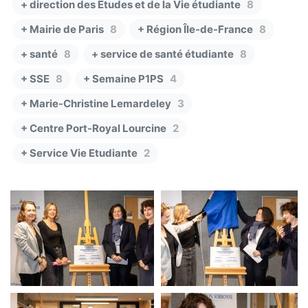
+ direction des Études et de la Vie étudiante
8
+ Mairie de Paris
8
+ Région Île-de-France
8
+ santé
8
+ service de santé étudiante
8
+ SSE
8
+ Semaine P1PS
4
+ Marie-Christine Lemardeley
3
+ Centre Port-Royal Lourcine
2
+ Service Vie Etudiante
2
SSE
SSE