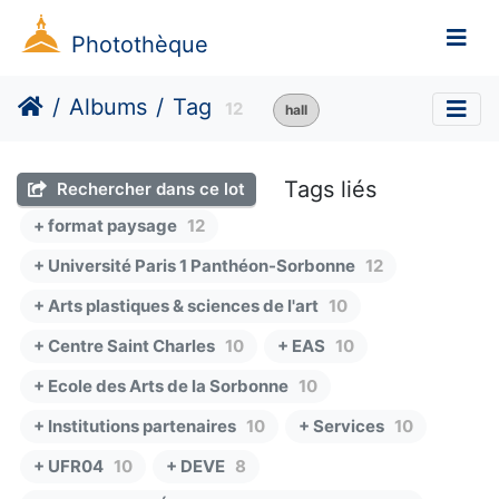
Photothèque
Albums
Tag
12
hall
Tags liés
Rechercher dans ce lot
+ format paysage
12
+ Université Paris 1 Panthéon-Sorbonne
12
+ Arts plastiques & sciences de l'art
10
+ Centre Saint Charles
10
+ EAS
10
+ Ecole des Arts de la Sorbonne
10
+ Institutions partenaires
10
+ Services
10
+ UFR04
10
+ DEVE
8