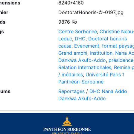
mensions
6240*4160
hier
DoctoratHonoris-©-0197.jpg
ids
9876 Ko
gs
Centre Sorbonne
,
Christine Neau
Leduc
,
DHC
,
Doctorat honoris
causa
,
Evènement
,
format paysa
Grand amphi
,
Institution
,
Nana A
Dankwa Akufo-Addo
,
présidence
Relation Internationales
,
Remise p
/ médailles
,
Université Paris 1
Panthéon-Sorbonne
bums
Reportages
/
DHC Nana Addo
Dankwa Akufo-Addo