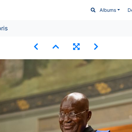
Albums
D
ris