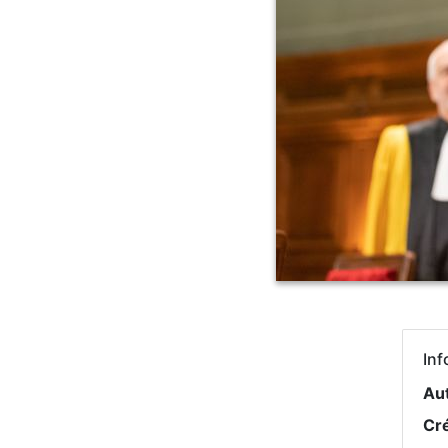
Inf
Au
Cr