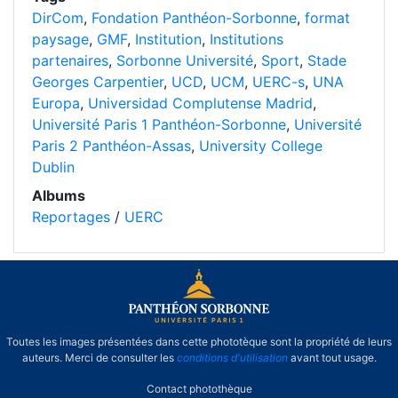
DirCom
,
Fondation Panthéon-Sorbonne
,
format
paysage
,
GMF
,
Institution
,
Institutions
partenaires
,
Sorbonne Université
,
Sport
,
Stade
Georges Carpentier
,
UCD
,
UCM
,
UERC-s
,
UNA
Europa
,
Universidad Complutense Madrid
,
Université Paris 1 Panthéon-Sorbonne
,
Université
Paris 2 Panthéon-Assas
,
University College
Dublin
Albums
Reportages
/
UERC
Toutes les images présentées dans cette phototèque sont la propriété de leurs
auteurs. Merci de consulter les
conditions d'utilisation
avant tout usage.
Contact photothèque