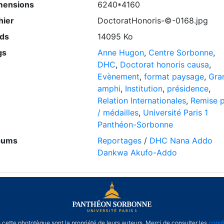
mensions
6240*4160
hier
DoctoratHonoris-©-0168.jpg
ids
14095 Ko
gs
Anne Hugon
,
Centre Sorbonne
,
DHC
,
Doctorat honoris causa
,
Evènement
,
format paysage
,
Gra
amphi
,
Institution
,
présidence
,
Relation Internationales
,
Remise p
/ médailles
,
Université Paris 1
Panthéon-Sorbonne
bums
Reportages
/
DHC Nana Addo
Dankwa Akufo-Addo
cette phototèque sont la propriété de leurs auteurs. Merci de consulter les
condi