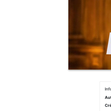
Inf
Au
Cr