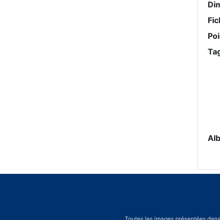
Di
Fic
Po
Ta
Al
Toutes les images présentées dans 