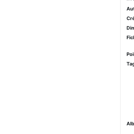
Au
Cr
Di
Fic
Po
Ta
Al