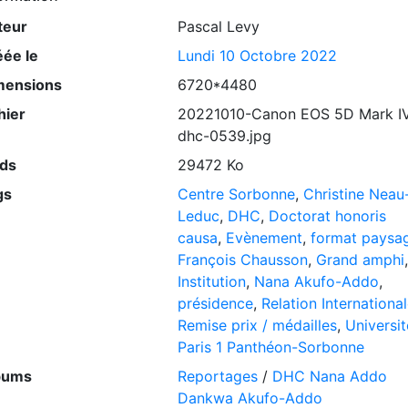
teur
Pascal Levy
éée le
Lundi 10 Octobre 2022
mensions
6720*4480
hier
20221010-Canon EOS 5D Mark I
dhc-0539.jpg
ids
29472 Ko
gs
Centre Sorbonne
,
Christine Neau
Leduc
,
DHC
,
Doctorat honoris
causa
,
Evènement
,
format paysa
François Chausson
,
Grand amphi
,
Institution
,
Nana Akufo-Addo
,
présidence
,
Relation Internationa
Remise prix / médailles
,
Universit
Paris 1 Panthéon-Sorbonne
bums
Reportages
/
DHC Nana Addo
Dankwa Akufo-Addo