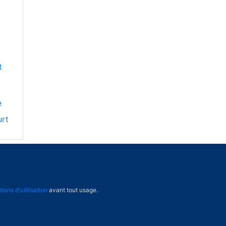
t
e
urt
tions d'utilisation
avant tout usage.