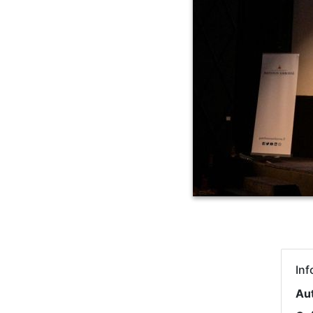
Inf
Au