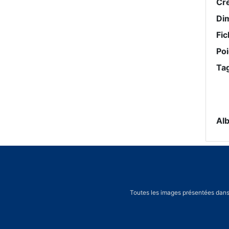
Cr
Di
Fic
Po
Ta
Al
Toutes les images présentées dans 