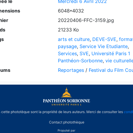
éée le
Mercredi 6 Avril 2022
mensions
6048*4032
hier
20220406-FFC-3159.jpg
ids
21233 Ko
gs
arts et culture
,
DEVE-SVE
,
forma
paysage
,
Service Vie Etudiante
,
Services
,
SVE
,
Université Paris 1
Panthéon-Sorbonne
,
vie culturell
bums
Reportages
/
Festival du Film Co
cette phototèque sont la propriété de leurs auteurs. Merci de consulter les
condi
Contact photothèque
Propulsé par