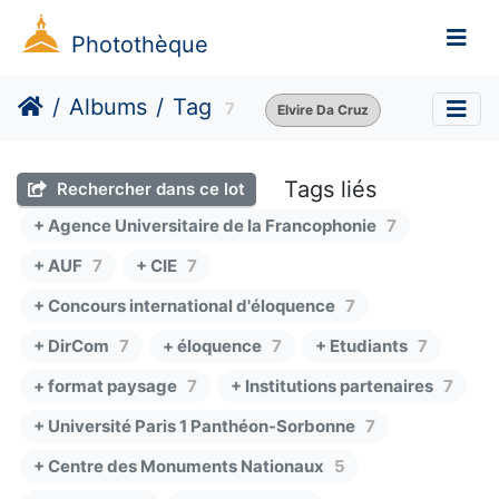
Photothèque
Albums
Tag
7
Elvire Da Cruz
Tags liés
Rechercher dans ce lot
+ Agence Universitaire de la Francophonie
7
+ AUF
7
+ CIE
7
+ Concours international d'éloquence
7
+ DirCom
7
+ éloquence
7
+ Etudiants
7
+ format paysage
7
+ Institutions partenaires
7
+ Université Paris 1 Panthéon-Sorbonne
7
+ Centre des Monuments Nationaux
5