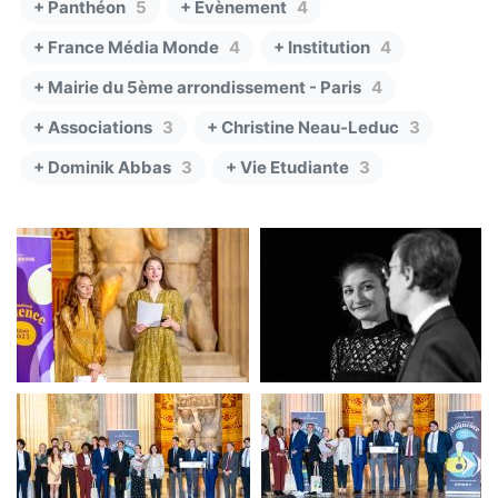
+ Panthéon
5
+ Evènement
4
+ France Média Monde
4
+ Institution
4
+ Mairie du 5ème arrondissement - Paris
4
+ Associations
3
+ Christine Neau-Leduc
3
+ Dominik Abbas
3
+ Vie Etudiante
3
Finale CIE
CIE DF