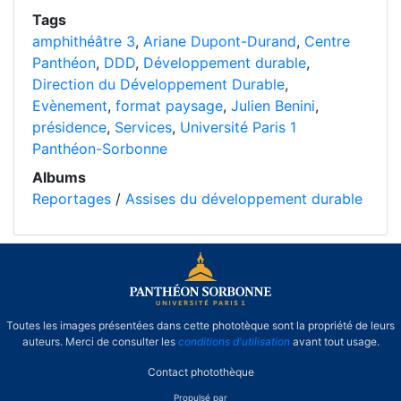
Tags
amphithéâtre 3
,
Ariane Dupont-Durand
,
Centre
Panthéon
,
DDD
,
Développement durable
,
Direction du Développement Durable
,
Evènement
,
format paysage
,
Julien Benini
,
présidence
,
Services
,
Université Paris 1
Panthéon-Sorbonne
Albums
Reportages
/
Assises du développement durable
Toutes les images présentées dans cette phototèque sont la propriété de leurs
auteurs. Merci de consulter les
conditions d'utilisation
avant tout usage.
Contact photothèque
Propulsé par