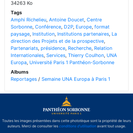
34263 Ko
Tags
Amphi Richelieu
,
Antoine Doucet
,
Centre
Sorbonne
,
Conférence
,
D2P
,
Europe
,
format
paysage
,
Institution
,
Institutions partenaires
,
La
direction des Projets et de la prospective
,
Partenariats
,
présidence
,
Recherche
,
Relation
Internationales
,
Services
,
Thierry Coulhon
,
UNA
Europa
,
Université Paris 1 Panthéon-Sorbonne
Albums
Reportages
/
Semaine UNA Europa à Paris 1
Toutes les images présentées dans cette phototèque sont la propriété de leurs
auteurs. Merci de consulter les
conditions d'utilisation
avant tout usage.