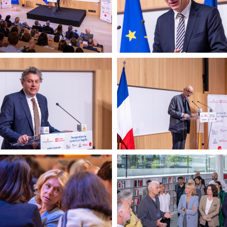
LCH
20260615-Canon EOS R
LCH-7371
60615-Canon EOS R6m2-
20260615-Canon EOS R
LCH-7276
LCH-7268