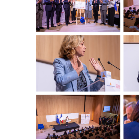
20260615-Canon EOS 5D Mark
IV-LCH-0370
20260615-Canon EOS R6m2-
202
LCH-7299