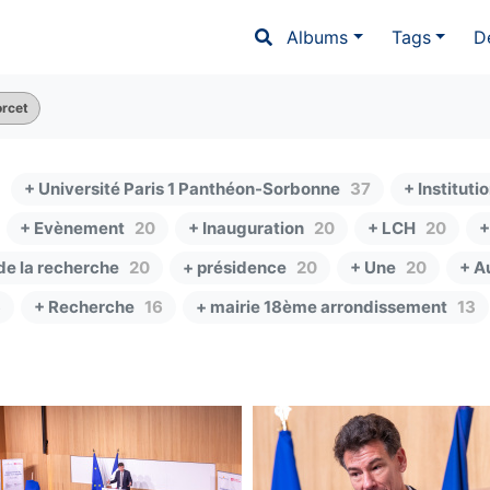
Albums
Tags
D
rcet
+ Université Paris 1 Panthéon-Sorbonne
37
+ Instituti
+ Evènement
20
+ Inauguration
20
+ LCH
20
+
de la recherche
20
+ présidence
20
+ Une
20
+ A
6
+ Recherche
16
+ mairie 18ème arrondissement
13