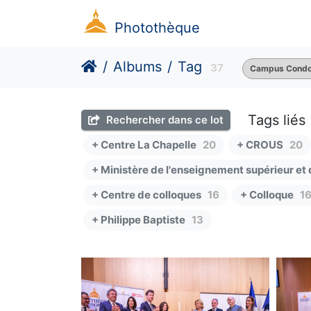
Photothèque
Albums
Tag
37
Campus Condo
Tags liés
Rechercher dans ce lot
+ Centre La Chapelle
20
+ CROUS
20
+ Ministère de l'enseignement supérieur et 
+ Centre de colloques
16
+ Colloque
1
+ Philippe Baptiste
13