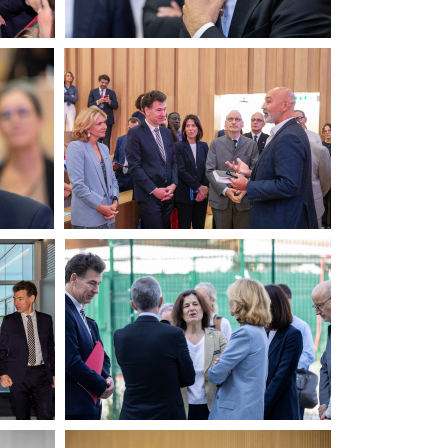
20260615-Canon EOS R6m2-
LCH-7235
6m2-
LCH
 Mark
LCH