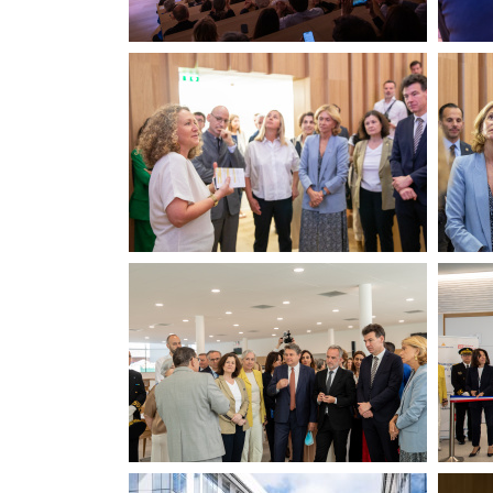
LCH
202
LCH
LCH