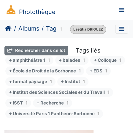
Photothèque
Albums
Tag
1
Laetitia DRIGUEZ
Tags liés
Rechercher dans ce lot
+ amphithéâtre 1
1
+ balades
1
+ Colloque
1
+ École de Droit de la Sorbonne
1
+ EDS
1
+ format paysage
1
+ Institut
1
+ Institut des Sciences Sociales et du Travail
1
+ ISST
1
+ Recherche
1
+ Université Paris 1 Panthéon-Sorbonne
1