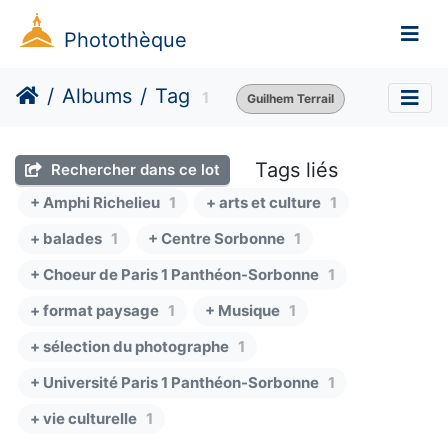
Photothèque
Albums
Tag
1
Guilhem Terrail
Tags liés
Rechercher dans ce lot
+ Amphi Richelieu
1
+ arts et culture
1
+ balades
1
+ Centre Sorbonne
1
+ Choeur de Paris 1 Panthéon-Sorbonne
1
+ format paysage
1
+ Musique
1
+ sélection du photographe
1
+ Université Paris 1 Panthéon-Sorbonne
1
+ vie culturelle
1