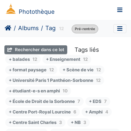
Photothèque
Albums
Tag
12
Pré-rentrée
Tags liés
Rechercher dans ce lot
+ balades
12
+ Enseignement
12
+ format paysage
12
+ Scène de vie
12
+ Université Paris 1 Panthéon-Sorbonne
12
+ étudiant-e-s en amphi
10
+ École de Droit de la Sorbonne
7
+ EDS
7
+ Centre Port-Royal Lourcine
6
+ Amphi
4
+ Centre Saint Charles
3
+ NB
3