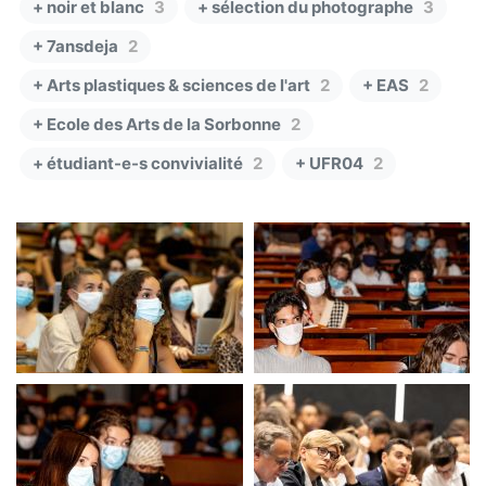
+ noir et blanc
3
+ sélection du photographe
3
+ 7ansdeja
2
+ Arts plastiques & sciences de l'art
2
+ EAS
2
+ Ecole des Arts de la Sorbonne
2
+ étudiant-e-s convivialité
2
+ UFR04
2
pré-rentrée masquée