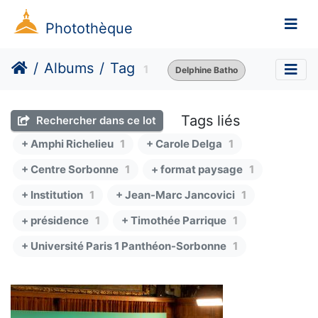
Photothèque
Albums
Tag
1
Delphine Batho
Tags liés
Rechercher dans ce lot
+ Amphi Richelieu
1
+ Carole Delga
1
+ Centre Sorbonne
1
+ format paysage
1
+ Institution
1
+ Jean-Marc Jancovici
1
+ présidence
1
+ Timothée Parrique
1
+ Université Paris 1 Panthéon-Sorbonne
1