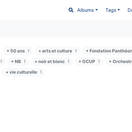
Albums
Tags
D
+ 50 ans
1
+ arts et culture
1
+ Fondation Panthéo
1
+ NB
1
+ noir et blanc
1
+ OCUP
1
+ Orchestr
+ vie culturelle
1