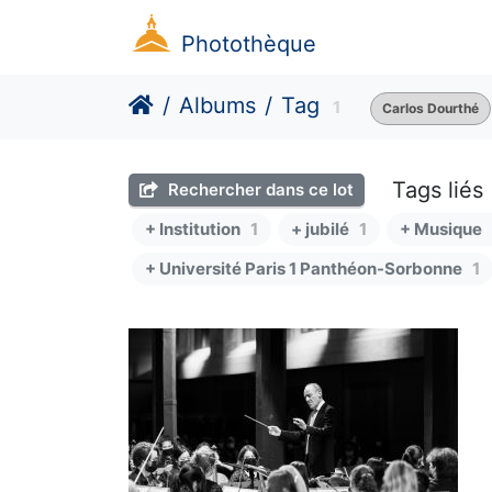
Photothèque
Albums
Tag
1
Carlos Dourthé
Tags liés
Rechercher dans ce lot
+ Institution
1
+ jubilé
1
+ Musique
+ Université Paris 1 Panthéon-Sorbonne
1