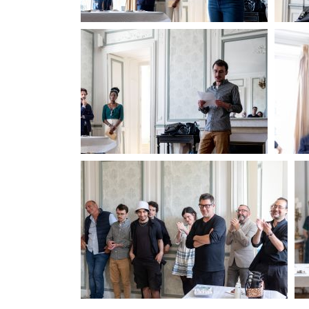
PdP
PdP