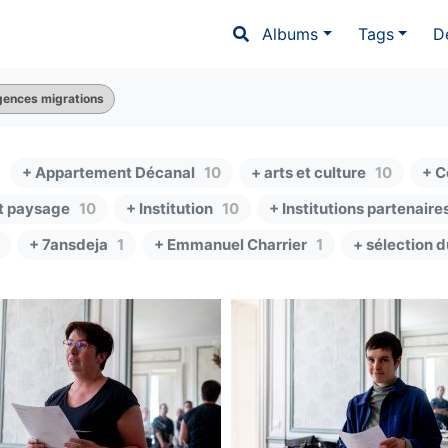
Albums
Tags
D
rgences migrations
+ Appartement Décanal
10
+ arts et culture
10
+ C
t paysage
10
+ Institution
10
+ Institutions partenaire
+ 7ansdeja
1
+ Emmanuel Charrier
1
+ sélection 