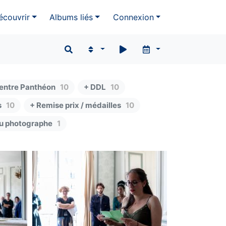
écouvrir
Albums liés
Connexion
entre Panthéon
10
+ DDL
10
s
10
+ Remise prix / médailles
10
du photographe
1