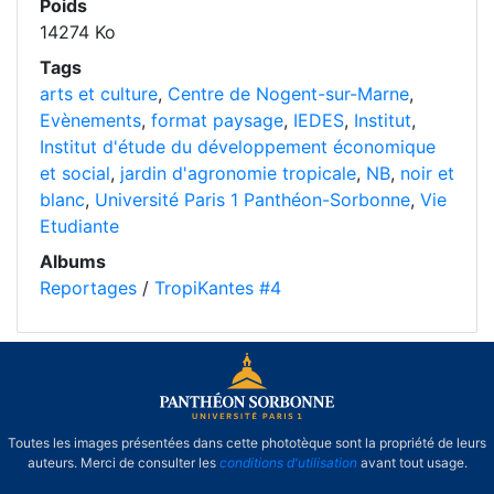
Poids
14274 Ko
Tags
arts et culture
,
Centre de Nogent-sur-Marne
,
Evènements
,
format paysage
,
IEDES
,
Institut
,
Institut d'étude du développement économique
et social
,
jardin d'agronomie tropicale
,
NB
,
noir et
blanc
,
Université Paris 1 Panthéon-Sorbonne
,
Vie
Etudiante
Albums
Reportages
/
TropiKantes #4
Toutes les images présentées dans cette phototèque sont la propriété de leurs
auteurs. Merci de consulter les
conditions d'utilisation
avant tout usage.