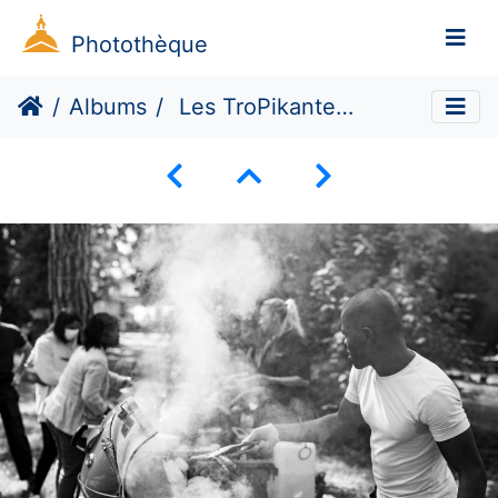
Photothèque
Albums
Les TroPikantes #4 (Dé)construire demain