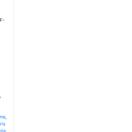
F-
,
,
nne
,
ris
nte