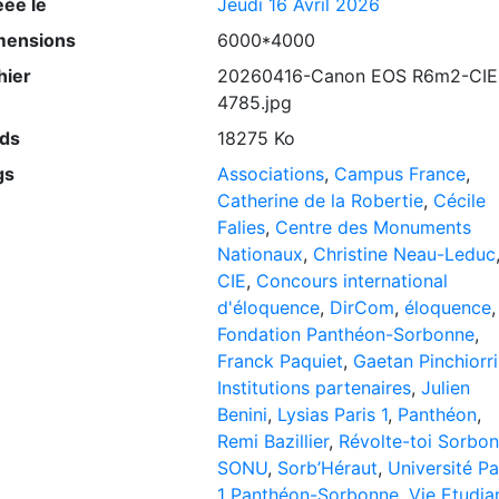
éée le
Jeudi 16 Avril 2026
mensions
6000*4000
hier
20260416-Canon EOS R6m2-CIE
4785.jpg
ids
18275 Ko
gs
Associations
,
Campus France
,
Catherine de la Robertie
,
Cécile
Falies
,
Centre des Monuments
Nationaux
,
Christine Neau-Leduc
CIE
,
Concours international
d'éloquence
,
DirCom
,
éloquence
,
Fondation Panthéon-Sorbonne
,
Franck Paquiet
,
Gaetan Pinchiorri
Institutions partenaires
,
Julien
Benini
,
Lysias Paris 1
,
Panthéon
,
Remi Bazillier
,
Révolte-toi Sorbo
SONU
,
Sorb’Héraut
,
Université Pa
1 Panthéon-Sorbonne
,
Vie Etudia