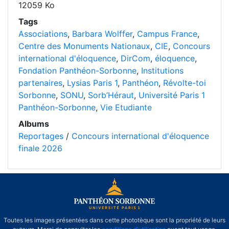
12059 Ko
Tags
Associations
,
Barbara Wolffer
,
Campus France
,
Centre des Monuments Nationaux
,
CIE
,
Concours
international d'éloquence
,
DirCom
,
éloquence
,
Fondation Panthéon-Sorbonne
,
Institutions
partenaires
,
Lysias Paris 1
,
Panthéon
,
Révolte-toi
Sorbonne
,
SONU
,
Sorb’Héraut
,
Université Paris 1
Panthéon-Sorbonne
,
Vie Etudiante
Albums
Reportages
/
Concours international d'éloquence
finale 2026
Toutes les images présentées dans cette phototèque sont la propriété de leurs