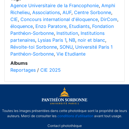
Agence Universitaire de la Francophonie
,
Amphi
Richelieu
,
Associations
,
AUF
,
Centre Sorbonne
,
CIE
,
Concours international d'éloquence
,
DirCom
,
éloquence
,
Enzo Paratore
,
Etudiants
,
Fondation
Panthéon-Sorbonne
,
Institution
,
Institutions
partenaires
,
Lysias Paris 1
,
NB
,
noir et blanc
,
Révolte-toi Sorbonne
,
SONU
,
Université Paris 1
Panthéon-Sorbonne
,
Vie Etudiante
Albums
Reportages
/
CIE 2025
Toutes les images présentées dans cette phototèque sont la propriété de leurs
auteurs. Merci de consulter les
conditions d'utilisation
avant tout usage.
Contact photothèque