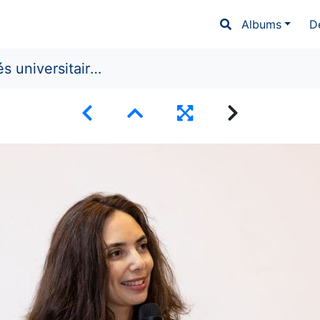
Albums
D
T : quelles ambitions pour ledeuxième centenaire ?