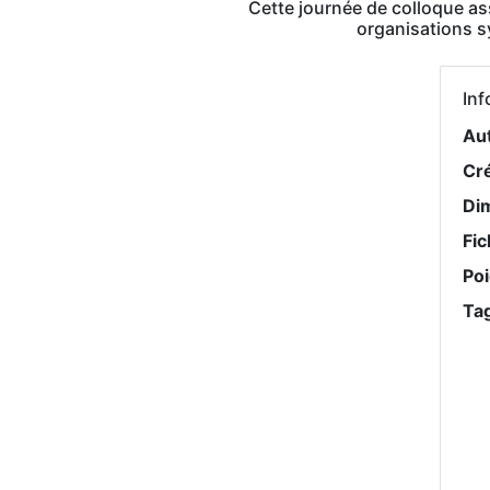
Cette journée de colloque as
organisations sy
Inf
Au
Cr
Di
Fic
Po
Ta