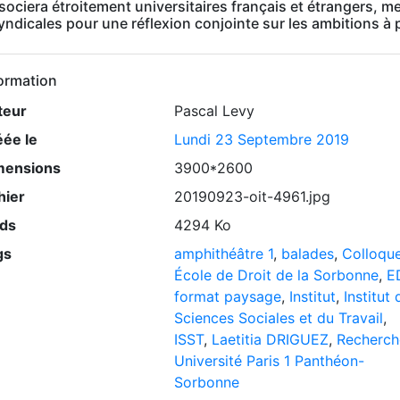
sociera étroitement universitaires français et étrangers, 
ndicales pour une réflexion conjointe sur les ambitions à p
ormation
teur
Pascal Levy
éée le
Lundi 23 Septembre 2019
mensions
3900*2600
hier
20190923-oit-4961.jpg
ids
4294 Ko
gs
amphithéâtre 1
,
balades
,
Colloqu
École de Droit de la Sorbonne
,
E
format paysage
,
Institut
,
Institut 
Sciences Sociales et du Travail
,
ISST
,
Laetitia DRIGUEZ
,
Recherch
Université Paris 1 Panthéon-
Sorbonne