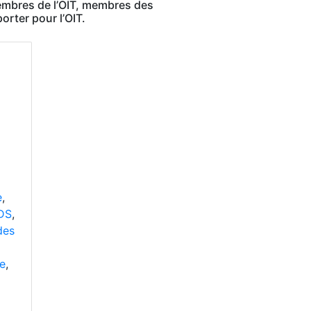
membres de l’OIT, membres des
orter pour l’OIT.
e
,
DS
,
des
e
,